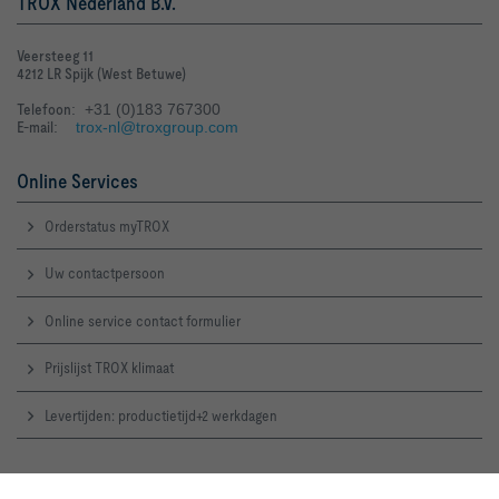
TROX Nederland B.V.
Veersteeg 11
4212 LR Spijk (West Betuwe)
Telefoon
: +31 (0)183 767300
E-mail
:
trox-nl@troxgroup.com
Online Services
Orderstatus myTROX
Uw contactpersoon
Online service contact formulier
Prijslijst TROX klimaat
Levertijden: productietijd+2 werkdagen
TROX Supportteam