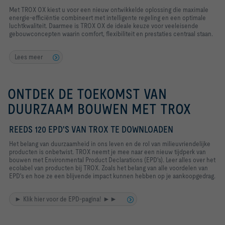
Met TROX OX kiest u voor een nieuw ontwikkelde oplossing die maximale
energie-efficiëntie combineert met intelligente regeling en een optimale
luchtkwaliteit. Daarmee is TROX OX de ideale keuze voor veeleisende
gebouwconcepten waarin comfort, flexibiliteit en prestaties centraal staan.
Lees meer
ONTDEK DE TOEKOMST VAN
DUURZAAM BOUWEN MET TROX
REEDS 120 EPD'S VAN TROX TE DOWNLOADEN
Het belang van duurzaamheid in ons leven en de rol van milieuvriendelijke
producten is onbetwist. TROX neemt je mee naar een nieuw tijdperk van
bouwen met Environmental Product Declarations (EPD's). Leer alles over het
ecolabel van producten bij TROX. Zoals het belang van alle voordelen van
EPD's en hoe ze een blijvende impact kunnen hebben op je aankoopgedrag.
► Klik hier voor de EPD-pagina! ►►