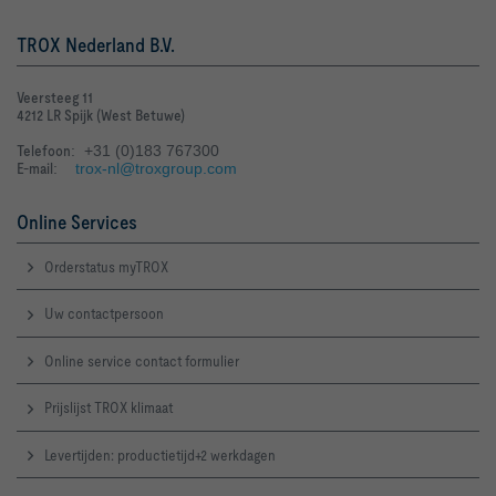
TROX Nederland B.V.
Veersteeg 11
4212 LR Spijk (West Betuwe)
Telefoon
: +31 (0)183 767300
E-mail
:
trox-nl@troxgroup.com
Online Services
Orderstatus myTROX
Uw contactpersoon
Online service contact formulier
Prijslijst TROX klimaat
Levertijden: productietijd+2 werkdagen