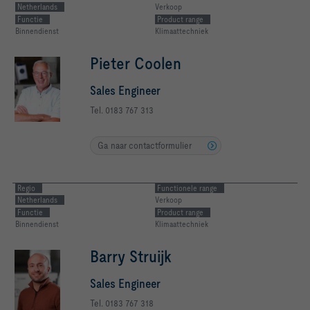
Netherlands
Verkoop
Functie
Product range
Binnendienst
Klimaattechniek
Pieter Coolen
Sales Engineer
Tel. 0183 767 313
Ga naar contactformulier
Regio
Functionele range
Netherlands
Verkoop
Functie
Product range
Binnendienst
Klimaattechniek
Barry Struijk
Sales Engineer
Tel. 0183 767 318