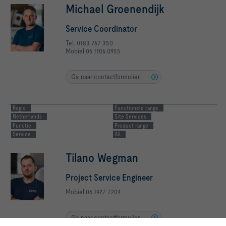
Michael Groenendijk
Service Coordinator
Tel. 0183 767 350
Mobiel 06 1106 0955
Ga naar contactformulier
Regio
Functionele range
Netherlands
Site Services
Functie
Product range
Service
All
Tilano Wegman
Project Service Engineer
Mobiel 06 1927 7204
Ga naar contactformulier