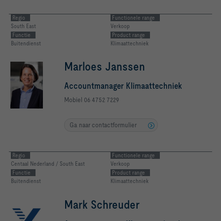
Regio
Functionele range
South East
Verkoop
Functie
Product range
Buitendienst
Klimaattechniek
Marloes Janssen
Accountmanager Klimaattechniek
Mobiel 06 4752 7229
Ga naar contactformulier
Regio
Functionele range
Centaal Nederland / South East
Verkoop
Functie
Product range
Buitendienst
Klimaattechniek
Mark Schreuder