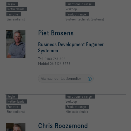
Regio
Functionele range
Netherlands
Verkoop
Functie
Product range
Binnendienst
Systeemtechniek (Systems)
Piet Brosens
Business Development Engineer
Systemen
Tel. 0183 767 302
Mobiel 06 5124 8273
Ga naar contactformulier
Regio
Functionele range
Netherlands
Verkoop
Functie
Product range
Binnendienst
Klimaattechniek
Chris Roozemond