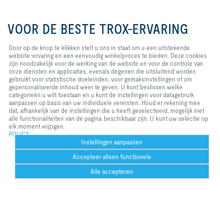
Door op de knop te klikken stelt u
Regio
Functionele range
ons in staat om u een uitstekende
VOOR DE BESTE TROX-ERVARING
Netherlands
Site Services
website-ervaring en een
eenvoudig winkelproces te
Functie
Product range
bieden. Deze cookies zijn
Door op de knop te klikken stelt u ons in staat om u een uitstekende
Service
All
noodzakelijk voor de werking van
website-ervaring en een eenvoudig winkelproces te bieden. Deze cookies
de website en voor de controle
zijn noodzakelijk voor de werking van de website en voor de controle van
Barry de Koeijer
van onze diensten en applicaties,
onze diensten en applicaties, evenals degenen die uitsluitend worden
evenals degenen die uitsluitend
gebruikt voor statistische doeleinden, voor gemaksinstellingen of om
worden gebruikt voor statistische
gepersonaliseerde inhoud weer te geven. U kunt beslissen welke
Project Service Engineer
doeleinden, voor
categorieën u wilt toestaan en u kunt de instellingen voor datagebruik
gemaksinstellingen of om
aanpassen op basis van uw individuele vereisten. Houd er rekening mee
Mobiel 06 3511 8616
gepersonaliseerde inhoud weer te
dat, afhankelijk van de instellingen die u heeft geselecteerd, mogelijk niet
geven. U kunt beslissen welke
alle functionaliteiten van de pagina beschikbaar zijn. U kunt uw selectie op
categorieën u wilt toestaan en u
elk moment wijzigen.
Ga naar contactformulier
kunt de instellingen voor
POLICY
datagebruik aanpassen op basis
Instellingen aanpassen
van uw individuele vereisten.
Accepteer alleen functionele
Houd er rekening mee dat,
Regio
Functionele range
afhankelijk van de instellingen die
Netherlands
Site Services
Alle accepteren
u heeft geselecteerd, mogelijk niet
Functie
Product range
alle functionaliteiten van de
Help desk
Meer
Print
Cookie-instellingen
Bookmark
Delen
Contact
PDF
Service
All
https://ww
ht
pagina beschikbaar zijn. U kunt uw
w.facebook.
w.
selectie op elk moment wijzigen.
com/TROX-
co
Nederland-
a
Johan van de Vijver
BV-
ne
3719231869