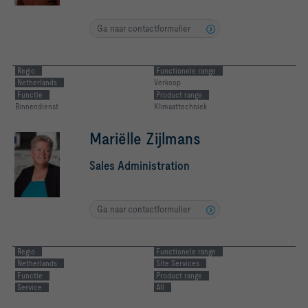
Ga naar contactformulier
Regio
Functionele range
Netherlands
Verkoop
Functie
Product range
Binnendienst
Klimaattechniek
Mariëlle Zijlmans
Sales Administration
Ga naar contactformulier
Regio
Functionele range
Netherlands
Site Services
Functie
Product range
Service
All