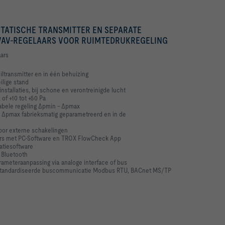
TATISCHE TRANSMITTER EN SEPARATE
AV-REGELAARS VOOR RUIMTEDRUKREGELING
ars
iltransmitter en in één behuizing
ilige stand
nstallaties, bij schone en verontreinigde lucht
 of +10 tot +50 Pa
iabele regeling Δpmin - Δpmax
 Δpmax fabrieksmatig geparametreerd en in de
oor externe schakelingen
ters met PC-Software en TROX FlowCheck App
atiesoftware
 Bluetooth
rameteraanpassing via analoge interface of bus
estandardiseerde buscommunicatie Modbus RTU,
BACnet MS/TP