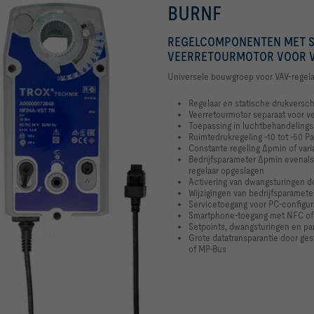
BURNF
REGELCOMPONENTEN MET S
VEERRETOURMOTOR VOOR V
Universele bouwgroep voor VAV-regela
Regelaar en statische drukversch
Veerretourmotor separaat voor ve
Toepassing in luchtbehandelingsi
Ruimtedrukregeling -10 tot -50 Pa
Constante regeling Δpmin of var
Bedrijfsparameter Δpmin evenals
regelaar
opgeslagen
Activering van dwangsturingen d
Wijzigingen van bedrijfsparame
Servicetoegang voor PC-configur
Smartphone-toegang met NFC of
Setpoints, dwangsturingen en pa
Grote datatransparantie door g
of MP-Bus