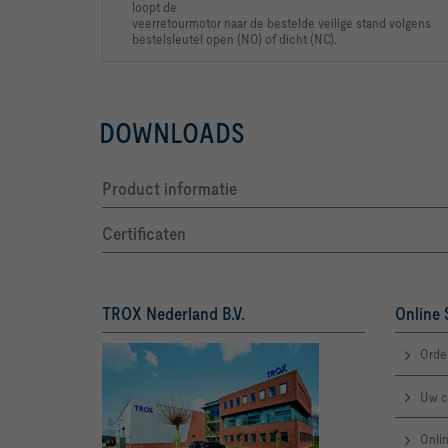
loopt de
veerretourmotor naar de bestelde veilige stand volgens
bestelsleutel open (NO) of dicht (NC).
DOWNLOADS
Product informatie
Certificaten
TROX Nederland B.V.
Online 
Orde
Uw c
Onlin