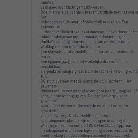
ruimtes
vaak goed luchtdicht gemaakt worden.
Doel hierbij is de voorgeschreven ventilatie met het oog o
het
behouden van de over- of onderdruk te regelen. Een
eenvoudige
luchthoeveelheidsregeling is daarvoor niet voldoende. Ee
ruimtedrukregelaar met permanente drukmeting en
drukbeïnvloeding door verstelling van de klep is nodig.
Werking van een ruimtedrukregelaar
Een statische drukverschiltransmitter zet de ruimtedruk
om in
een spanningssignaal. Het werkelijke drukverschil is
beschikbaar
als gelijkspanningssignaal. Door de fabrieksinstelling komt
10 V
DC altijd overeen met de nominale druk (ΔpNenn). Het
gewenste
drukverschil is constant of wordt door een stuursignaal of
schakelcontacten gegeven. De regelaar vergelijkt de
gewenste
waarde met de werkelijke waarde en stuurt de motor
afhankelijk
van de afwijking. Drukverschil-parameter en
signaalspanningsbereik zijn opgeslagen in de regelaar.
Wijzigingen kunnen met de TROX FlowCheck App, een
instelapparaat of met een laptop uitgevoerd worden. Bij
onderbreking van de voedingsspanning of draadbreuk