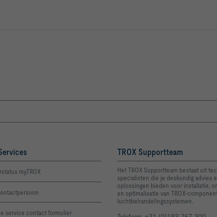
Services
TROX Supportteam
Het TROX Supportteam bestaat uit te
rstatus myTROX
specialisten die je deskundig advies e
oplossingen bieden voor installatie, 
ontactpersoon
en optimalisatie van TROX-componen
luchtbehandelingssystemen.
e service contact formulier
Telefoon
: +31 (0)183 767 300