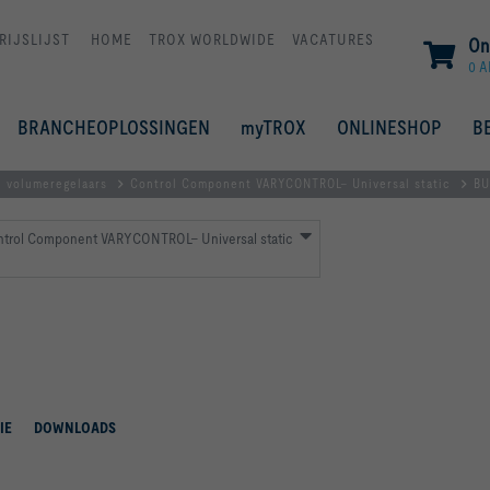
RIJSLIJST
HOME
TROX WORLDWIDE
VACATURES
On
0 A
BRANCHEOPLOSSINGEN
myTROX
ONLINESHOP
B
l volumeregelaars
Control Component VARYCONTROL– Universal static
BU
ontrol Component VARYCONTROL– Universal static
IE
DOWNLOADS