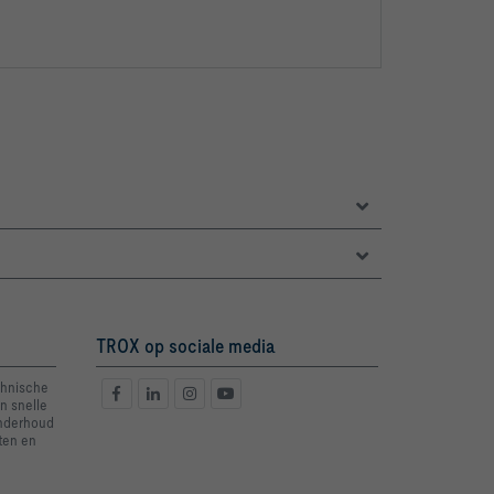
TROX op sociale media
chnische
n snelle
onderhoud
ten en