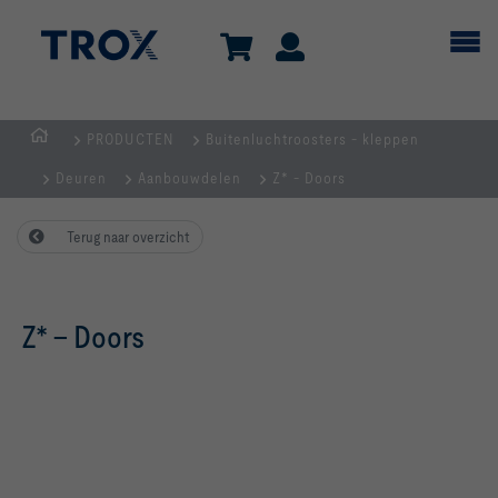
PRODUCTEN
Buitenluchtroosters - kleppen
Homepage
Deuren
Aanbouwdelen
Z* - Doors
Terug naar overzicht
Z* – Doors