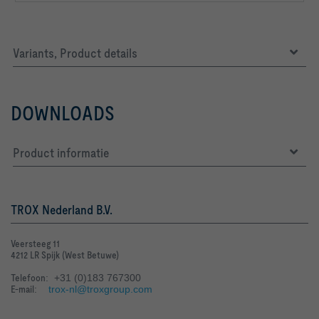
Variants, Product details
DOWNLOADS
Product informatie
TROX Nederland B.V.
Veersteeg 11
4212 LR Spijk (West Betuwe)
Telefoon
: +31 (0)183 767300
E-mail
:
trox-nl@troxgroup.com