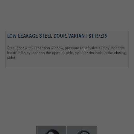
LOW-LEAKAGE STEEL DOOR, VARIANT ST-R/Z15
PRESSURE RELIEF VALVE
Steel door with inspection window, pressure relief valve and cylinder rim
lock(Profile cylinder on the opening side, cylinder rim lock on the closing
side)
CYLINDER RIM LOCK
REMOVABLE FRONT LOCKING LEVER (OF DOUBLE
INSPECTION WINDOW
LEVER LOCKING DEVICE)