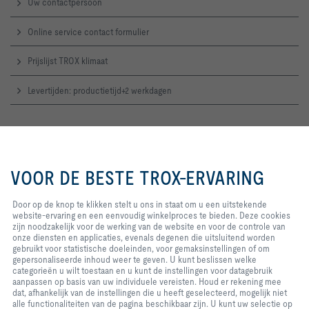
Uw contactpersoon
Online service contact formulier
Prijslijst TROX klimaat
Levertijden: productietijd+2 werkdagen
TROX Supportteam
Het TROX Supportteam bestaat uit technische specialisten die je deskundig
Door op de knop te klikken stelt u
advies en snelle oplossingen bieden voor installatie, onderhoud en
ons in staat om u een uitstekende
VOOR DE BESTE TROX-ERVARING
optimalisatie van TROX-componenten en luchtbehandelingssystemen.
website-ervaring en een
eenvoudig winkelproces te
Telefoon
: +31 (0)183 767 300
bieden. Deze cookies zijn
Door op de knop te klikken stelt u ons in staat om u een uitstekende
noodzakelijk voor de werking van
website-ervaring en een eenvoudig winkelproces te bieden. Deze cookies
Contact
de website en voor de controle
zijn noodzakelijk voor de werking van de website en voor de controle van
van onze diensten en applicaties,
onze diensten en applicaties, evenals degenen die uitsluitend worden
evenals degenen die uitsluitend
gebruikt voor statistische doeleinden, voor gemaksinstellingen of om
TROX op sociale media
worden gebruikt voor statistische
gepersonaliseerde inhoud weer te geven. U kunt beslissen welke
doeleinden, voor
categorieën u wilt toestaan en u kunt de instellingen voor datagebruik
gemaksinstellingen of om
aanpassen op basis van uw individuele vereisten. Houd er rekening mee
gepersonaliseerde inhoud weer te
dat, afhankelijk van de instellingen die u heeft geselecteerd, mogelijk niet
geven. U kunt beslissen welke
alle functionaliteiten van de pagina beschikbaar zijn. U kunt uw selectie op