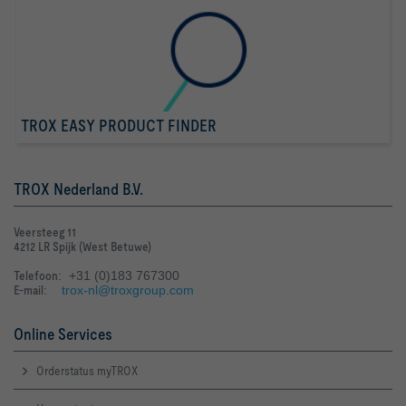
TROX EASY PRODUCT FINDER
TROX Nederland B.V.
Veersteeg 11
4212 LR Spijk (West Betuwe)
Telefoon
: +31 (0)183 767300
E-mail
:
trox-nl@troxgroup.com
Online Services
Orderstatus myTROX