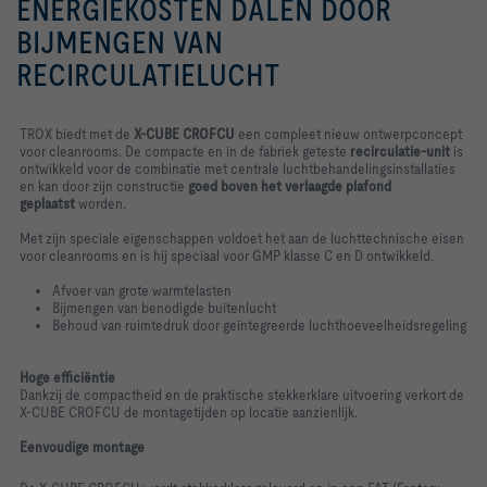
ENERGIEKOSTEN DALEN DOOR
BIJMENGEN VAN
RECIRCULATIELUCHT
TROX biedt met de
X-CUBE CROFCU
een compleet nieuw ontwerpconcept
voor cleanrooms. De compacte en in de fabriek geteste
recirculatie-unit
is
ontwikkeld voor de combinatie met centrale luchtbehandelingsinstallaties
en kan door zijn constructie
goed boven het verlaagde plafond
geplaatst
worden.
Met zijn speciale eigenschappen voldoet het aan de luchttechnische eisen
voor cleanrooms en is hij speciaal voor GMP klasse C en D ontwikkeld.
Afvoer van grote warmtelasten
Bijmengen van benodigde buitenlucht
Behoud van ruimtedruk door geïntegreerde luchthoeveelheidsregeling
Hoge
efficiëntie
Dankzij de compactheid en de praktische stekkerklare uitvoering verkort de
X-CUBE CROFCU de montagetijden op locatie aanzienlijk.
Eenvoudige montage