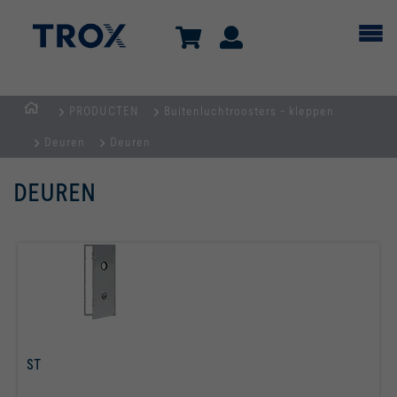
PRODUCTEN
Buitenluchtroosters - kleppen
Homepage
Deuren
Deuren
DEUREN
ST
Lees meer