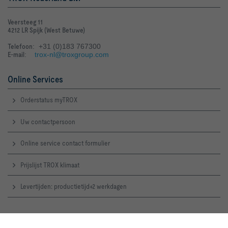
Veersteeg 11
4212 LR Spijk (West Betuwe)
Telefoon
: +31 (0)183 767300
E-mail
:
trox-nl@troxgroup.com
Online Services
Orderstatus myTROX
Uw contactpersoon
Online service contact formulier
Prijslijst TROX klimaat
Levertijden: productietijd+2 werkdagen
TROX Supportteam