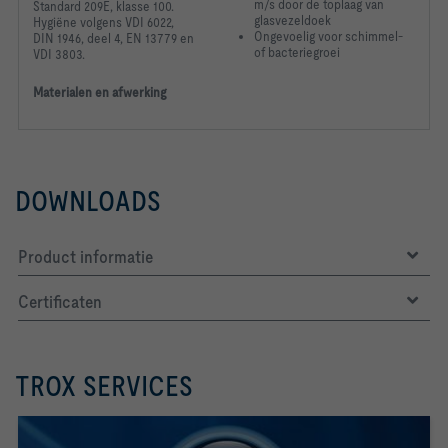
m/s door de toplaag van
Standard 209E, klasse 100.
             Stromingsgeluid, geluidvermogen   
glasvezeldoek
Hygiëne volgens VDI 6022,
Ongevoelig voor schimmel-
DIN 1946, deel 4, EN 13779 en
of bacteriegroei
VDI 3803.
Materialen en afwerking
DOWNLOADS
8kHz [dB]    < 15                              20
Product informatie
Certificaten
TROX SERVICES