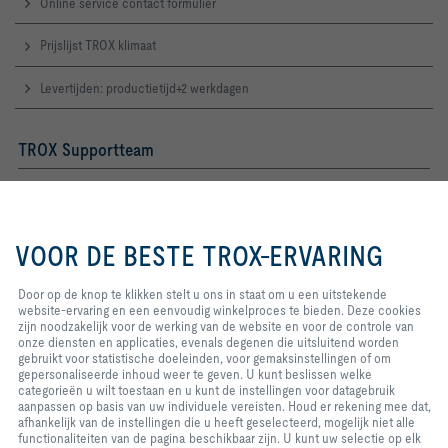
Online service contact formulier
Prijslijst TROX klimaat
Levertijden: productietijd+2 werkdagen
TROX Supportteam
Het TROX Supportteam bestaat uit technische specialisten die je deskundig
advies en snelle oplossingen bieden voor installatie, onderhoud en
optimalisatie van TROX-componenten en luchtbehandelingssystemen.
Door op de knop te klikken stelt u
ons in staat om u een uitstekende
VOOR DE BESTE TROX-ERVARING
Telefoon
: +31 (0)183 767 300
website-ervaring en een
eenvoudig winkelproces te bieden.
Contact
Deze cookies zijn noodzakelijk
Door op de knop te klikken stelt u ons in staat om u een uitstekende
voor de werking van de website en
website-ervaring en een eenvoudig winkelproces te bieden. Deze cookies
voor de controle van onze
zijn noodzakelijk voor de werking van de website en voor de controle van
TROX op sociale media
diensten en applicaties, evenals
onze diensten en applicaties, evenals degenen die uitsluitend worden
degenen die uitsluitend worden
gebruikt voor statistische doeleinden, voor gemaksinstellingen of om
gebruikt voor statistische
gepersonaliseerde inhoud weer te geven. U kunt beslissen welke
doeleinden, voor
categorieën u wilt toestaan en u kunt de instellingen voor datagebruik
gemaksinstellingen of om
aanpassen op basis van uw individuele vereisten. Houd er rekening mee dat,
Home
Contacten
Imprint
Leverings- en betalingsvoorwaarden
gepersonaliseerde inhoud weer te
afhankelijk van de instellingen die u heeft geselecteerd, mogelijk niet alle
geven. U kunt beslissen welke
Privacy
Disclaimer
functionaliteiten van de pagina beschikbaar zijn. U kunt uw selectie op elk
2026 © TROX Nederland B.V.