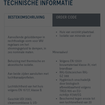
TECHNISCHE INFORMATIE
-   Faced with glass fibre fabric as protection against 
-   Inert to fungal and bacterial growth
BESTEKOMSCHRIJVING
ORDER CODE
Huis van verzinkt plaatstaal.
grootte:				125
Isolatie van minerale wol
Aanvullende geluiddemper in
rechthoekige vorm voor VAV
regelaars om het
stromingsgeluid te dempen, in
zes nominale maten.
Mineraalwol
Behuizing met thermische en
Volgens EN 13501
akoestische isolatie.
bouwmateriaal klasse A1, niet
brandbaar
RAL-Gütezeichen RAL-
Aan beide zijden aansluiten met
GZ 388
luchtkanaalprofielen.
Hygiënisch onschadelijk
door biologisch
Stromingsgeluid LW,NR              17   dB
Luchtdichtheid van het huis
afbreekbaarheid volgens
volgens EN 15727, klasse B.
TRGS 905 en EU-
richtlijn 97/69/EG
Beschermd tegen erosie tot
Geschikt VDI 2083,
een luchtsnelheid van 20
cleanroomklasse 3, US-