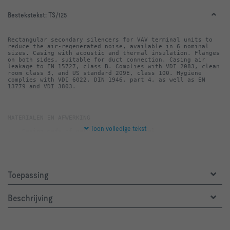
Bestekstekst:
TS/125
Rectangular secondary silencers for VAV terminal units to 
reduce the air-regenerated noise, available in 6 nominal 
sizes. Casing with acoustic and thermal insulation. Flanges 
on both sides, suitable for duct connection. Casing air 
leakage to EN 15727, class B. Complies with VDI 2083, clean 
room class 3, and US standard 209E, class 100. Hygiene 
complies with VDI 6022, DIN 1946, part 4, as well as EN 
13779 and VDI 3803.
Toon volledige tekst
-   Lining is mineral wool
Toepassing
Beschrijving
-   Biosoluble and hence hygienically safe according to the 
German TRGS 905 (Technical Rules for Hazardous Substances) 