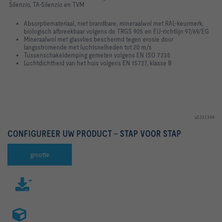
Silenzio, TA-Silenzio en TVM
Absorptiemateriaal, niet brandbare, mineraalwol met RAL-keurmerk,
biologisch afbreekbaar volgens de TRGS 905 en EU-richtlijn 97/69/EG
Mineraalwol met glasvlies beschermd tegen erosie door
langsstromende met luchtsnelheden tot 20 m/s
Tussenschakeldemping gemeten volgens EN ISO 7235
Luchtdichtheid van het huis volgens EN 15727, klasse B
v2.23.1.344
CONFIGUREER UW PRODUCT – STAP VOOR STAP
grootte