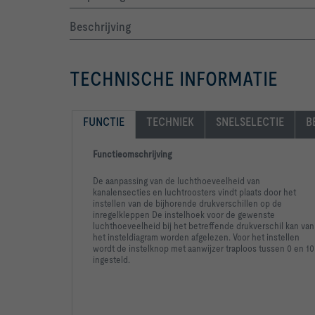
Beschrijving
Spigot with lip seal, suitable for circular ducts
TECHNISCHE INFORMATIE
FUNCTIE
TECHNIEK
SNELSELECTIE
B
Functieomschrijving
-   Casing air leakage according to EN 1751, clas
De aanpassing van de luchthoeveelheid van
kanalensecties en luchtroosters vindt plaats door het
instellen van de bijhorende drukverschillen op de
inregelkleppen De instelhoek voor de gewenste
luchthoeveelheid bij het betreffende drukverschil kan van
			Regelcomponent: zonder |
het insteldiagram worden afgelezen. Voor het instellen
wordt de instelknop met aanwijzer traploos tussen 0 en 10
ingesteld.