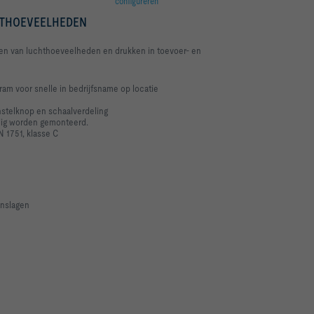
configureren
HTHOEVEELHEDEN
len van luchthoeveelheden en drukken in toevoer- en
ram voor snelle in bedrijfsname op locatie
instelknop en schaalverdeling
dig worden gemonteerd.
 1751, klasse C
nslagen