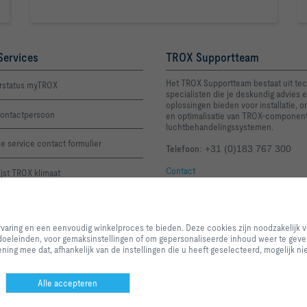
Services
TROX Supportteam
Het TROX Supportteam bestaat uit te
rstatus myTROX
specialisten die je deskundig advies e
oplossingen bieden voor installatie, 
ontactpersoon
en optimalisatie van TROX-componen
luchtbehandelingssystemen.
e service contact formulier
Telefoon
: +31 (0)183 767 300
Contact
lijst TROX klimaat
tijden: productietijd+2 werkdagen
Door op de knop te klikken stelt u ons in staat om u een uitstekende websit
winkelproces te bieden. Deze cookies zijn noodzakelijk voor de werking van
ervaring en een eenvoudig winkelproces te bieden. Deze cookies zijn noodzakelijk 
van onze diensten en applicaties, evenals degenen die uitsluitend worden ge
 doeleinden, voor gemaksinstellingen of om gepersonaliseerde inhoud weer te geven
doeleinden, voor gemaksinstellingen of om gepersonaliseerde inhoud weer t
ing mee dat, afhankelijk van de instellingen die u heeft geselecteerd, mogelijk nie
categorieën u wilt toestaan en u kunt de instellingen voor datagebruik aanpa
vereisten. Houd er rekening mee dat, afhankelijk van de instellingen die u he
alle functionaliteiten van de pagina beschikbaar zijn. U kunt uw selectie op 
Alle accepteren
orwaarden
Privacy
Disclaimer