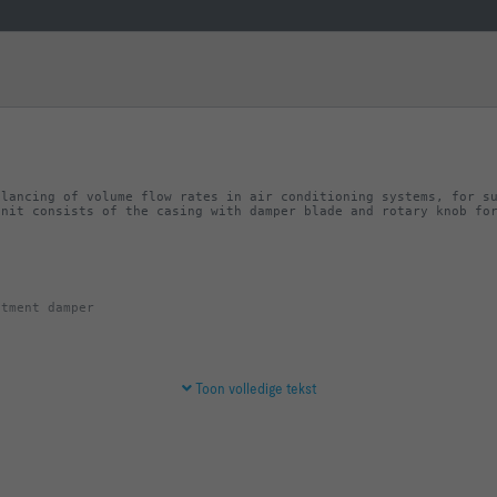
lancing of volume flow rates in air conditioning systems, for su
unit consists of the casing with damper blade and rotary knob fo
Toon volledige tekst
f plastic flame retardant (V-0) to UL 94