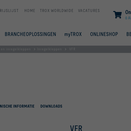
RIJSLIJST
HOME
TROX WORLDWIDE
VACATURES
On
0 A
BRANCHEOPLOSSINGEN
myTROX
ONLINESHOP
B
- en inregelkleppen
Inregelkleppen
VFR
NISCHE INFORMATIE
DOWNLOADS
VFR