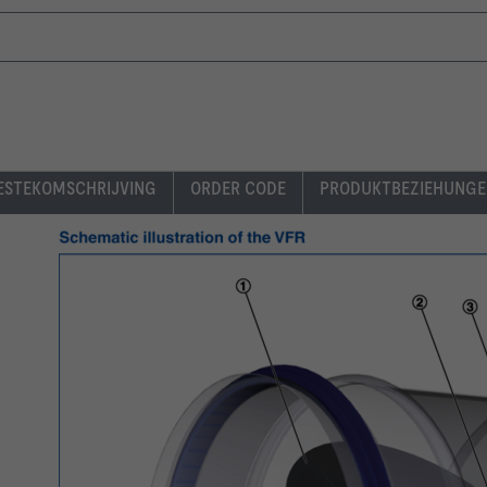
 to EN 1506 or EN 13180
ESTEKOMSCHRIJVING
ORDER CODE
PRODUKTBEZIEHUNGE
s C
 -;-;Handbediening