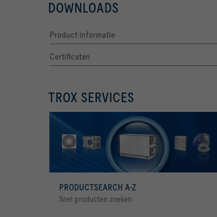
DOWNLOADS
LWNR [dB]     n.V.
Product informatie
Certificaten
TROX SERVICES
PRODUCTSEARCH A-Z
Snel producten zoeken