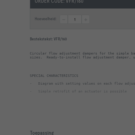
ORDER CODE:
VFR/160
Hoeveelheid:
Bestekstekst:
VFR/160
Circular flow adjustment dampers for the simple ba
sizes.  Ready-to-install flow adjustment damper, 
-   Simple retrofit of an actuator is possible
-   Rotary knob, damper blade and bearings made o
Toepassing