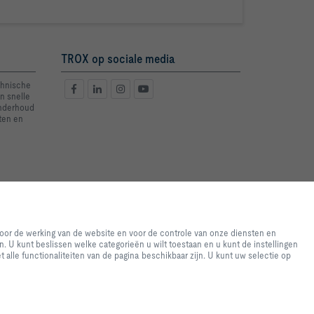
TROX op sociale media
chnische
n snelle
onderhoud
ten en
e-ervaring en een eenvoudig
 de website en voor de controle
voor de werking van de website en voor de controle van onze diensten en
bruikt voor statistische
. U kunt beslissen welke categorieën u wilt toestaan en u kunt de instellingen
e geven. U kunt beslissen welke
t alle functionaliteiten van de pagina beschikbaar zijn. U kunt uw selectie op
ssen op basis van uw individuele
eft geselecteerd, mogelijk niet
elk moment wijzigen.
2026 © TROX Nederland B.V.