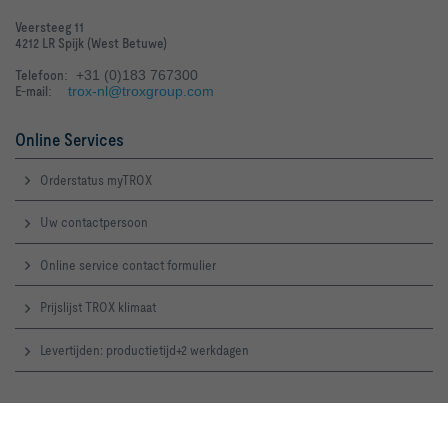
Veersteeg 11
4212 LR Spijk (West Betuwe)
Telefoon
: +31 (0)183 767300
E-mail
:
trox-nl@troxgroup.com
Online Services
Orderstatus myTROX
Uw contactpersoon
Online service contact formulier
Prijslijst TROX klimaat
Levertijden: productietijd+2 werkdagen
TROX Supportteam