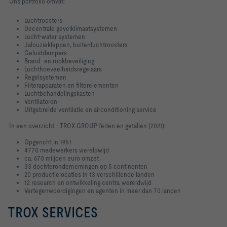
Ons portfolio omvat:
Luchtroosters
Decentrale gevelklimaatsystemen
Lucht-water systemen
Jalouziekleppen, buitenluchtroosters
Geluiddempers
Brand- en rookbeveiliging
Luchthoeveelheidsregelaars
Regelsystemen
Filterapparaten en filterelementen
Luchtbehandelingskasten
Ventilatoren
Uitgebreide ventilatie en airconditioning service
In een overzicht - TROX GROUP feiten en getallen (2021):
Opgericht in 1951
4770 medewerkers wereldwijd
ca. 670 miljoen euro omzet
33 dochterondernemingen op 5 continenten
20 productielocaties in 13 verschillende landen
12 research en ontwikkeling centra wereldwijd
Vertegenwoordigingen en agenten in meer dan 70 landen
TROX SERVICES