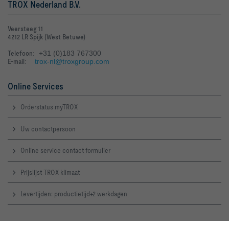
TROX Nederland B.V.
Veersteeg 11
4212 LR Spijk (West Betuwe)
Telefoon
: +31 (0)183 767300
E-mail
:
trox-nl@troxgroup.com
Online Services
Orderstatus myTROX
Uw contactpersoon
Online service contact formulier
Prijslijst TROX klimaat
Levertijden: productietijd+2 werkdagen
TROX Supportteam