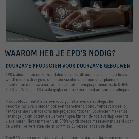
WAAROM HEB JE EPD'S NODIG?
DUURZAME PRODUCTEN VOOR DUURZAME GEBOUWEN
EPD's bieden een reeks voordelen op verschillende niveaus. In de bouw
wordt meer nadruk gelegd op duurzaamheidsnormen door planners,
architecten en bouwbedrijven. Sinds certificeringssystemen zoals DGNB,
LEED of BNB zijn EPD's belangrijke criteria voor openbare aanbestedingen.
Productdocumentatie vereenvoudigt niet alleen de ecologische
beoordeling. EPD's bieden ook een toenemend concurrentievoordeel bij
het toekennen van toekomstige projectcontracten. Bovendien maken ze
het mogelijk om potentiële verbeteringen binnen de toeleveringsketen te
visualiseren. Het aanmaken van EPD's wordt steeds meer gestimuleerd door
de wettelijke vereisten die in sommige Europese landen gelden.
Een EPD is een duidelijke mogelijkheid om klanten te informeren over de