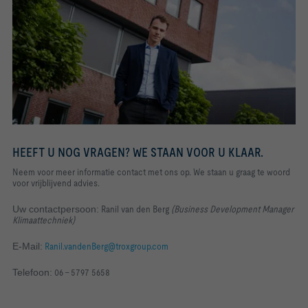
HEEFT U NOG VRAGEN? WE STAAN VOOR U KLAAR.
Neem voor meer informatie contact met ons op. We staan u graag te woord
voor vrijblijvend advies
.
Uw contactpersoon:
Ranil van den Berg
(
Business Development Manager
Klimaattechniek
)
E-Mail:
Ranil.vandenBerg@troxgroup.com
Telefoon:
06 - 5797 5658