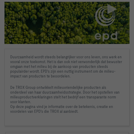
Duurzaamheid wordt steeds belangrijker voor ons leven, ons werk en 
vooral onze toekomst. Het is dan ook niet verwonderlijk dat bewuster 
omgaan met het milieu bij de aankoop van producten steeds 
populairder wordt. EPD's zijn een nuttig instrument om de milieu-
impact van producten te beoordelen.
De TROX Group ontwikkelt milieuvriendelijke producten als 
onderdeel van haar duurzaamheidsstrategie. Door het opstellen van 
milieuproductverklaringen stelt het bedrijf een transparante norm 
voor klanten. 

Op deze pagina vind je informatie over de betekenis, creatie en 
voordelen van EPD's die TROX al aanbiedt.