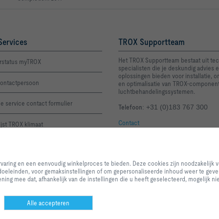
Services
TROX Supportteam
Het TROX Supportteam bestaat uit te
rstatus myTROX
specialisten die je deskundig advies e
oplossingen bieden voor installatie, 
ontactpersoon
en optimalisatie van TROX-componen
luchtbehandelingssystemen.
e service contact formulier
Telefoon
: +31 (0)183 767 300
Contact
lijst TROX klimaat
tijden: productietijd+2 werkdagen
Door op de knop te klikken stelt u ons in staat om u een uitstekende websit
winkelproces te bieden. Deze cookies zijn noodzakelijk voor de werking van
ervaring en een eenvoudig winkelproces te bieden. Deze cookies zijn noodzakelijk 
van onze diensten en applicaties, evenals degenen die uitsluitend worden ge
 doeleinden, voor gemaksinstellingen of om gepersonaliseerde inhoud weer te geven
doeleinden, voor gemaksinstellingen of om gepersonaliseerde inhoud weer t
ing mee dat, afhankelijk van de instellingen die u heeft geselecteerd, mogelijk nie
categorieën u wilt toestaan en u kunt de instellingen voor datagebruik aanpa
vereisten. Houd er rekening mee dat, afhankelijk van de instellingen die u he
alle functionaliteiten van de pagina beschikbaar zijn. U kunt uw selectie op 
Alle accepteren
orwaarden
Privacy
Disclaimer