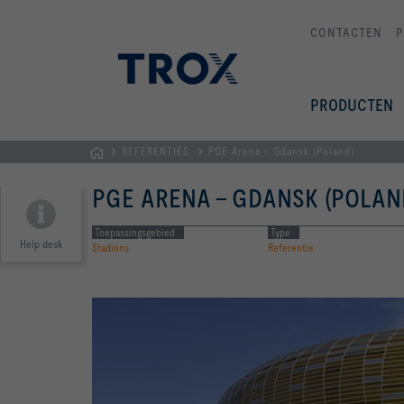
CONTACTEN
P
PRODUCTEN
REFERENTIES
PGE Arena - Gdansk (Poland)
Homepage
PGE ARENA - GDANSK (POLAN
Toepassingsgebied
Type
Help desk
Stadions
Referentie