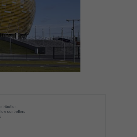
tribution:
low controllers
s