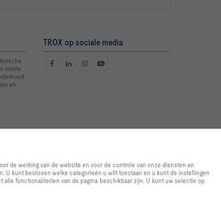
TROX op sociale media
chnische
n snelle
onderhoud
ten en
e-ervaring en een eenvoudig
 de website en voor de controle
voor de werking van de website en voor de controle van onze diensten en
bruikt voor statistische
. U kunt beslissen welke categorieën u wilt toestaan en u kunt de instellingen
e geven. U kunt beslissen welke
t alle functionaliteiten van de pagina beschikbaar zijn. U kunt uw selectie op
ssen op basis van uw individuele
eft geselecteerd, mogelijk niet
elk moment wijzigen.
2026 © TROX Nederland B.V.