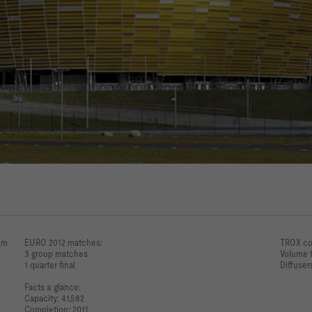
s
ium
EURO 2012 matches:
TROX con
3 group matches
Volume f
1 quarter final
Diffuser
Facts a glance:
Capacity: 41,582
Completion: 2011