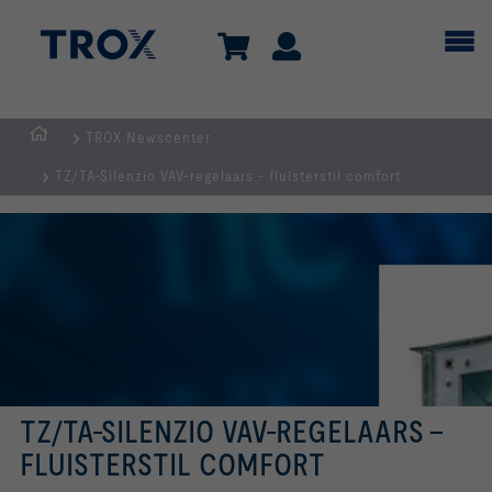
TROX Newscenter
Homepage
TZ/TA-Silenzio VAV-regelaars - fluisterstil comfort
TZ/TA-SILENZIO VAV-REGELAARS -
FLUISTERSTIL COMFORT