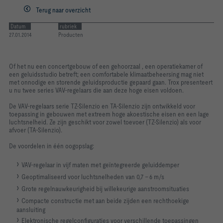
Terug naar overzicht
Datum
rubriek
27.01.2014
Producten
Of het nu een concertgebouw of een gehoorzaal , een operatiekamer of
een geluidsstudio betreft; een comfortabele klimaatbeheersing mag niet
met onnodige en storende geluidsproductie gepaard gaan. Trox presenteert
u nu twee series VAV-regelaars die aan deze hoge eisen voldoen.
De VAV-regelaars serie TZ-Silenzio en TA-Silenzio zijn ontwikkeld voor
toepassing in gebouwen met extreem hoge akoestische eisen en een lage
luchtsnelheid. Ze zijn geschikt voor zowel toevoer (TZ-Silenzio) als voor
afvoer (TA-Silenzio).
De voordelen in één oogopslag:
VAV-regelaar in vijf maten met geïntegreerde geluiddemper
Geoptimaliseerd voor luchtsnelheden van 0,7 – 6 m/s
Grote regelnauwkeurigheid bij willekeurige aanstroomsituaties
Compacte constructie met aan beide zijden een rechthoekige
aansluiting
Elektronische regelconfiguraties voor verschillende toepassingen