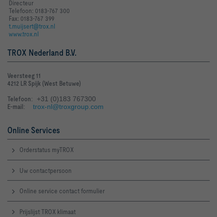
Directeur
Telefoon: 0183-767 300
Fax: 0183-767 399
t.muijsert@trox.nl
www.trox.nl
TROX Nederland B.V.
Veersteeg 11
4212 LR Spijk (West Betuwe)
Telefoon
: +31 (0)183 767300
E-mail
:
trox-nl@troxgroup.com
Online Services
Orderstatus myTROX
Uw contactpersoon
Online service contact formulier
Prijslijst TROX klimaat