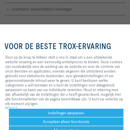
Levertijden: productietijd+2 werkdagen
TROX Supportteam
Het TROX Supportteam bestaat uit technische specialisten die je deskundig
Door op de knop te klikken stelt u
advies en snelle oplossingen bieden voor installatie, onderhoud en
ons in staat om u een uitstekende
VOOR DE BESTE TROX-ERVARING
optimalisatie van TROX-componenten en luchtbehandelingssystemen.
website-ervaring en een
eenvoudig winkelproces te
Telefoon
: +31 (0)183 767 300
bieden. Deze cookies zijn
Door op de knop te klikken stelt u ons in staat om u een uitstekende
noodzakelijk voor de werking van
website-ervaring en een eenvoudig winkelproces te bieden. Deze cookies
Contact
de website en voor de controle
zijn noodzakelijk voor de werking van de website en voor de controle van
van onze diensten en applicaties,
onze diensten en applicaties, evenals degenen die uitsluitend worden
evenals degenen die uitsluitend
gebruikt voor statistische doeleinden, voor gemaksinstellingen of om
TROX op sociale media
worden gebruikt voor statistische
gepersonaliseerde inhoud weer te geven. U kunt beslissen welke
doeleinden, voor
categorieën u wilt toestaan en u kunt de instellingen voor datagebruik
gemaksinstellingen of om
aanpassen op basis van uw individuele vereisten. Houd er rekening mee
gepersonaliseerde inhoud weer te
dat, afhankelijk van de instellingen die u heeft geselecteerd, mogelijk niet
geven. U kunt beslissen welke
alle functionaliteiten van de pagina beschikbaar zijn. U kunt uw selectie op
Home
Contacten
Imprint
Leverings- en betalingsvoorwaarden
categorieën u wilt toestaan en u
elk moment wijzigen.
kunt de instellingen voor
POLICY
Privacy
Disclaimer
2026 © TROX Nederland B.V.
datagebruik aanpassen op basis
Instellingen aanpassen
van uw individuele vereisten.
Accepteer alleen functionele
Houd er rekening mee dat,
afhankelijk van de instellingen die