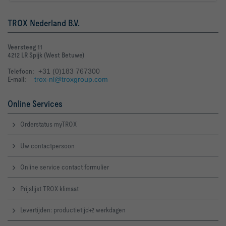
TROX Nederland B.V.
Veersteeg 11
4212 LR Spijk (West Betuwe)
Telefoon
: +31 (0)183 767300
E-mail
:
trox-nl@troxgroup.com
Online Services
Orderstatus myTROX
Uw contactpersoon
Online service contact formulier
Prijslijst TROX klimaat
Levertijden: productietijd+2 werkdagen