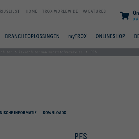
RIJSLIJST
HOME
TROX WORLDWIDE
VACATURES
On
0 A
BRANCHEOPLOSSINGEN
myTROX
ONLINESHOP
B
nfilter
Zakkenfilter van kunststofvezelvlies
PFS
NISCHE INFORMATIE
DOWNLOADS
PFS