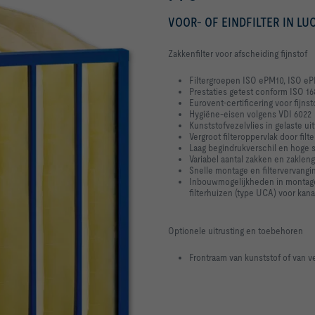
VOOR- OF EINDFILTER IN L
Zakkenfilter voor afscheiding fijnstof
Filtergroepen ISO ePM10, ISO ePM2
Prestaties getest conform ISO 1
Eurovent-certificering voor fijnsto
Hygiëne-eisen volgens VDI 6022
Kunststofvezelvlies in gelaste ui
Vergroot filteroppervlak door fi
Laag begindrukverschil en hoge s
Variabel aantal zakken en zaklen
Snelle montage en filtervervangi
Inbouwmogelijkheden in montagef
filterhuizen (type UCA) voor kan
Optionele uitrusting en toebehoren
Frontraam van kunststof of van ve