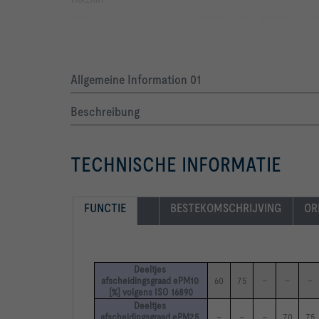
Allgemeine Information 01
Beschreibung
TECHNISCHE INFORMATIE
			Afdichting: Zonder
FUNCTIE
BESTEKOMSCHRIJVING
OR
Deeltjes 
afscheidingsgraad ePM10 
60
75
–
–
–
[%] volgens ISO 16890
Deeltjes 
afscheidingsgraad ePM2,5 
–
–
–
70
75