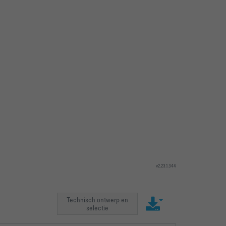
v2.23.1.344
Technisch ontwerp en
selectie