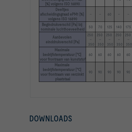
[%] volgens ISO 16890
Deeltjes 
afscheidingsgraad ePM1 [%] 
–
–
60
–
–
volgens ISO 16890
Begindrukverschil [Pa] bij 
50
70
125
140
175
nominale luchthoeveelheid
250 
250 
250 
250 
250 
Aanbevolen 
–
–
–
–
–
einddrukverschil [Pa]
 350
 350
 350
 350
 350
Gewicht m                                        
Maximale 
bedrijfstemperatuur [°C] 
60
60
60
60
60
voor frontraam van kunststof
Maximale 
bedrijfstemperatuur [°C] 
90
90
90
90
90
voor frontraam van verzinkt 
plaatstaal
DOWNLOADS