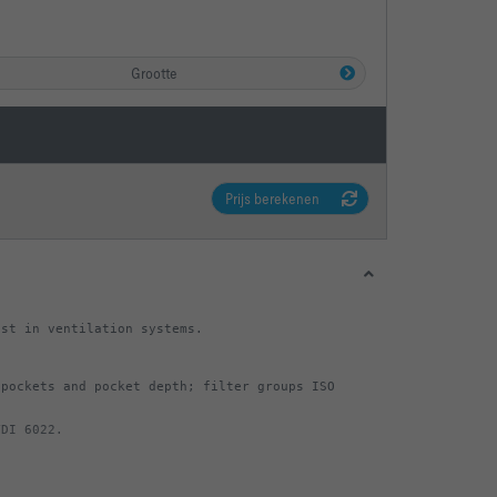
Grootte
Prijs berekenen
pockets and pocket depth; filter groups ISO 
VDI 6022.