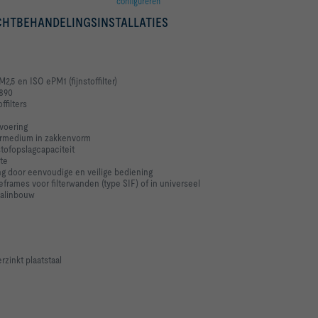
configureren
UCHTBEHANDELINGSINSTALLATIES
,5 en ISO ePM1 (fijnstoffilter)
6890
ffilters
tvoering
ltermedium in zakkenvorm
tofopslagcapaciteit
gte
ng door eenvoudige en veilige bediening
rames voor filterwanden (type SIF) of in universeel
aalinbouw
rzinkt plaatstaal