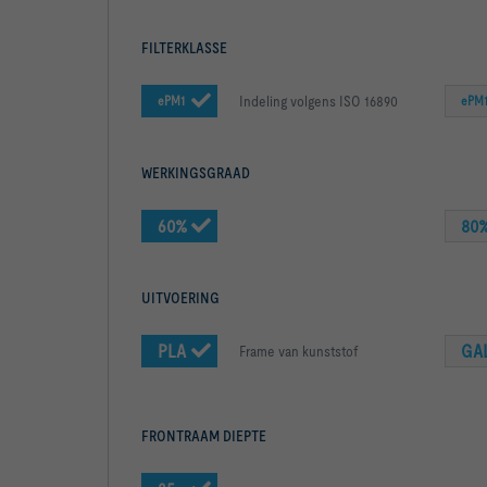
FILTERKLASSE
Indeling volgens ISO 16890
ePM1
ePM
WERKINGSGRAAD
60%
80
UITVOERING
PLA
GA
Frame van kunststof
FRONTRAAM DIEPTE