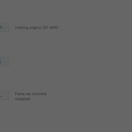
Indeling volgens ISO 16890
10
%
Frame van verzinkte
L
staalplaat