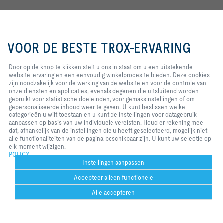
TROX Supportteam
Het TROX Supportteam bestaat uit technische specialisten die je deskundig
Door op de knop te klikken stelt u
advies en snelle oplossingen bieden voor installatie, onderhoud en
ons in staat om u een uitstekende
VOOR DE BESTE TROX-ERVARING
optimalisatie van TROX-componenten en luchtbehandelingssystemen.
website-ervaring en een
eenvoudig winkelproces te
Telefoon
: +31 (0)183 767 300
bieden. Deze cookies zijn
Door op de knop te klikken stelt u ons in staat om u een uitstekende
noodzakelijk voor de werking van
website-ervaring en een eenvoudig winkelproces te bieden. Deze cookies
Contact
de website en voor de controle
zijn noodzakelijk voor de werking van de website en voor de controle van
van onze diensten en applicaties,
onze diensten en applicaties, evenals degenen die uitsluitend worden
evenals degenen die uitsluitend
gebruikt voor statistische doeleinden, voor gemaksinstellingen of om
TROX op sociale media
worden gebruikt voor statistische
gepersonaliseerde inhoud weer te geven. U kunt beslissen welke
doeleinden, voor
categorieën u wilt toestaan en u kunt de instellingen voor datagebruik
gemaksinstellingen of om
aanpassen op basis van uw individuele vereisten. Houd er rekening mee
gepersonaliseerde inhoud weer te
dat, afhankelijk van de instellingen die u heeft geselecteerd, mogelijk niet
geven. U kunt beslissen welke
alle functionaliteiten van de pagina beschikbaar zijn. U kunt uw selectie op
Home
Contacten
Imprint
Leverings- en betalingsvoorwaarden
categorieën u wilt toestaan en u
elk moment wijzigen.
kunt de instellingen voor
POLICY
Privacy
Disclaimer
2026 © TROX Nederland B.V.
datagebruik aanpassen op basis
Instellingen aanpassen
van uw individuele vereisten.
Accepteer alleen functionele
Houd er rekening mee dat,
afhankelijk van de instellingen die
Alle accepteren
u heeft geselecteerd, mogelijk niet
alle functionaliteiten van de
Help desk
Meer
Print
Cookie-instellingen
Bookmark
Delen
Contact
PDF
https://ww
ht
pagina beschikbaar zijn. U kunt uw
Could not connect to the reCAPTCHA service. Please check your internet
w.facebook.
w.
selectie op elk moment wijzigen.
com/TROX-
co
connection and reload to get a reCAPTCHA challenge.