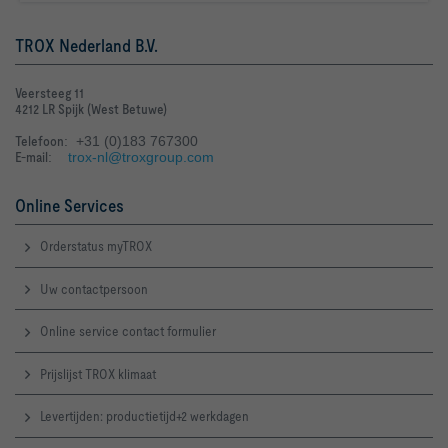
TROX Nederland B.V.
Veersteeg 11
4212 LR Spijk (West Betuwe)
Telefoon
: +31 (0)183 767300
E-mail
:
trox-nl@troxgroup.com
Online Services
Orderstatus myTROX
Uw contactpersoon
Online service contact formulier
Prijslijst TROX klimaat
Levertijden: productietijd+2 werkdagen