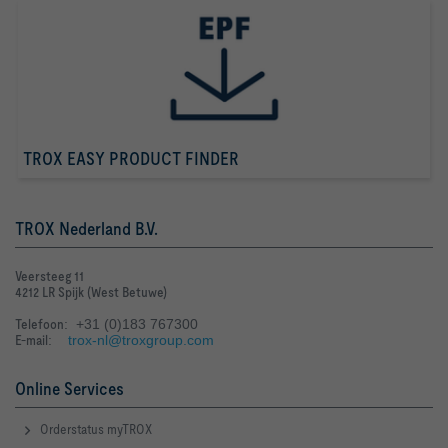
TROX EASY PRODUCT FINDER
TROX Nederland B.V.
Veersteeg 11
4212 LR Spijk (West Betuwe)
Telefoon
: +31 (0)183 767300
E-mail
:
trox-nl@troxgroup.com
Online Services
Orderstatus myTROX