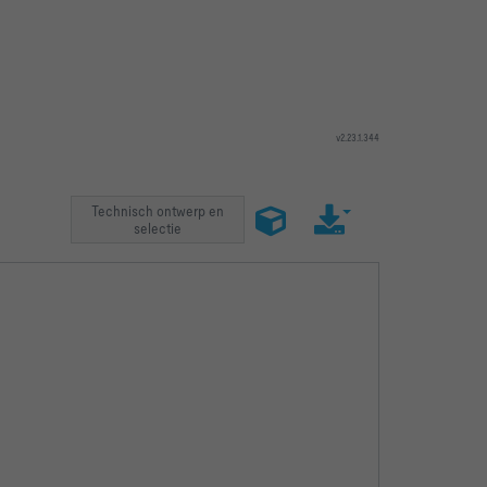
v2.23.1.344
Technisch ontwerp en
fstoestand
Bedrijfswaarden
selectie