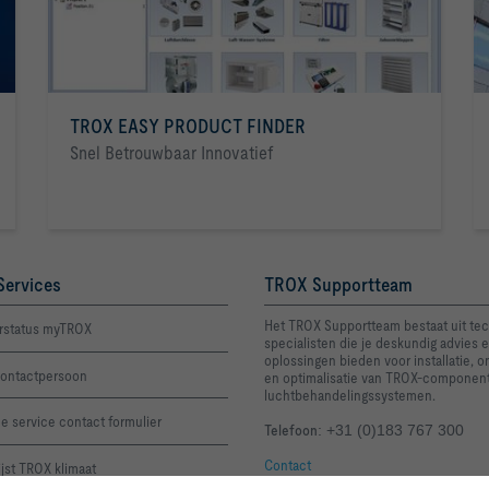
TROX EASY PRODUCT FINDER
Snel Betrouwbaar Innovatief
Services
TROX Supportteam
Het TROX Supportteam bestaat uit te
rstatus myTROX
specialisten die je deskundig advies e
oplossingen bieden voor installatie, 
ontactpersoon
en optimalisatie van TROX-componen
luchtbehandelingssystemen.
e service contact formulier
Telefoon
: +31 (0)183 767 300
Contact
lijst TROX klimaat