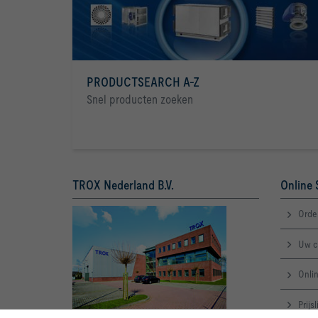
m³/h			Eenheid
PRODUCTSEARCH A-Z
Snel producten zoeken
TROX Nederland B.V.
Online 
Orde
Uw c
Onlin
Prijs