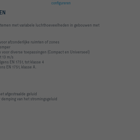
configureren
EN
stemen met variabele luchthoeveelheden in gebouwen met
voor afzonderlijke ruimten of zones
demper
 voor diverse toepassingen (Compact en Universeel)
t 13 m/s
lgens EN 1751, tot klasse 4
ens EN 1751, klasse A.
t afgestraalde geluid
r demping van het stromingsgeluid