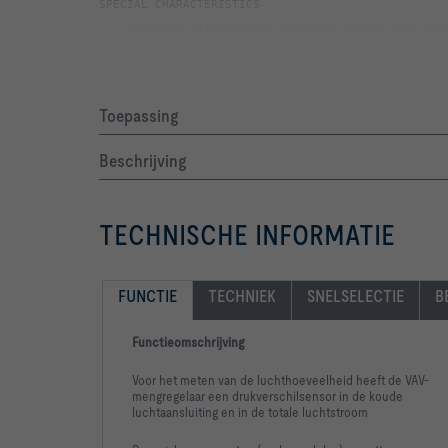
Toepassing
-   Inspection access for cleaning to VDI 6022
Beschrijving
-   Arrangement at an angle of 90°
TECHNISCHE INFORMATIE
FUNCTIE
TECHNIEK
SNELSELECTIE
B
Functieomschrijving
Voor het meten van de luchthoeveelheid heeft de VAV-
mengregelaar een drukverschilsensor in de koude
luchtaansluiting en in de totale luchtstroom