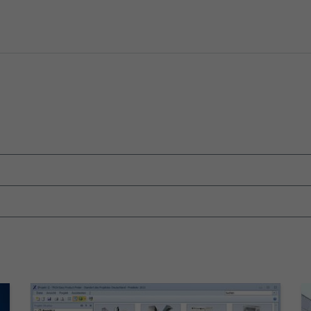
t 4, as well as   EN 13779 and VDI 3803