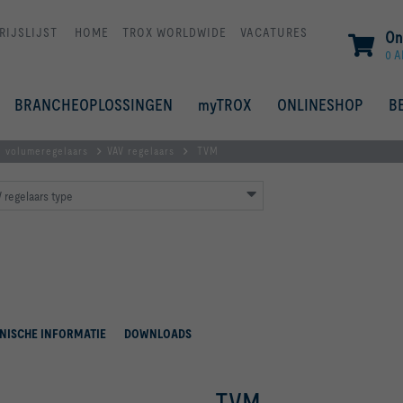
RIJSLIJST
HOME
TROX WORLDWIDE
VACATURES
On
0 A
BRANCHEOPLOSSINGEN
myTROX
ONLINESHOP
B
l volumeregelaars
VAV regelaars
TVM
V regelaars type
NISCHE INFORMATIE
DOWNLOADS
TVM