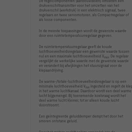
De regelcomponenten (aanbouwdelen) omvatten een
drukverschiltransmitter voor het omzetten van het
drukverschil (werkdruk) in een elektrisch signaal, twee
regelaars en twee servomotoren, als Compactregelaar of
als losse componenten.
In de meeste toepassingen wordt de gewenste waarde
door een ruimtetemperatuurregelaar gegeven.
-   Inert to the growth of fungus and bacteria
De ruimtetemperatuurregelaar geeft de koude
luchthoeveelheidsregelaar een gewenste waarde tussen
nul en een maximale luchthoeveelheid V
. De regelaar
max
vergelijkt de werkelijke waarde met de gewenste waarde
en verandert bij afwijkingen het stuursignaal voor de
-   Room end suitable for the connection of ducts
klepaandrijving.
De warme-/totale-luchthoeveelheidsregelaar is op een
minimale luchthoeveelheid V
ingesteld en regelt de kle
min
in het warme luchtkanaal. Daardoor wordt een deel warme
Spigot with lip seal on both sides
lucht bijgemengd. Bij toenemende koelvraag wordt het
deel warme lucht kleiner, tot er alleen koude lucht
doorstroomt.
Een geïntegreerde geluiddemper dempt het door het
smoren ontstane geluid.