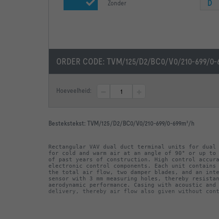
D
Zonder
ORDER CODE:
TVM/125/D2/BC0/V0/210-699/0-
Hoeveelheid:
Bestekstekst:
TVM/125/D2/BC0/V0/210-699/0-699m³/h
Rectangular VAV dual duct terminal units for dual 
for cold and warm air at an angle of 90° or up to 
of past years of construction. High control accura
electronic control components. Each unit contains 
the total air flow, two damper blades, and an inte
sensor with 3 mm measuring holes, thereby resistan
aerodynamic performance. Casing with acoustic and 
delivery, thereby air flow also given without con