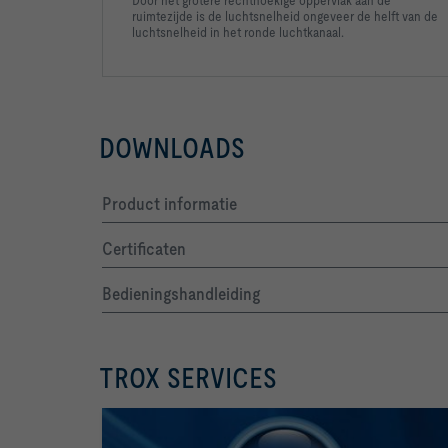
Door het grotere rechthoekige oppervlak aan de
ruimtezijde is de luchtsnelheid ongeveer de helft van de
luchtsnelheid in het ronde luchtkanaal.
DOWNLOADS
-   Hygiene complies with VDI 6022, DIN 1946, par
Product informatie
Certificaten
Bedieningshandleiding
TROX SERVICES