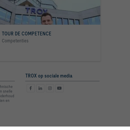
TOUR DE COMPETENCE
Competenties
TROX op sociale media
chnische
n snelle
onderhoud
ten en