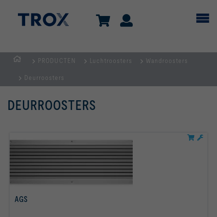
PRODUCTEN
Luchtroosters
Wandroosters
Homepage
Deurroosters
DEURROOSTERS
AGS
Lees meer