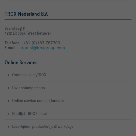
TROX Nederland B.V.
Veersteeg 11
4212 LR Spijk (West Betuwe)
Telefoon
: +31 (0)183 767300
E-mail
:
trox-nl@troxgroup.com
Online Services
Orderstatus myTROX
Uw contactpersoon
Online service contact formulier
Prijslijst TROX klimaat
Levertijden: productietijd+2 werkdagen