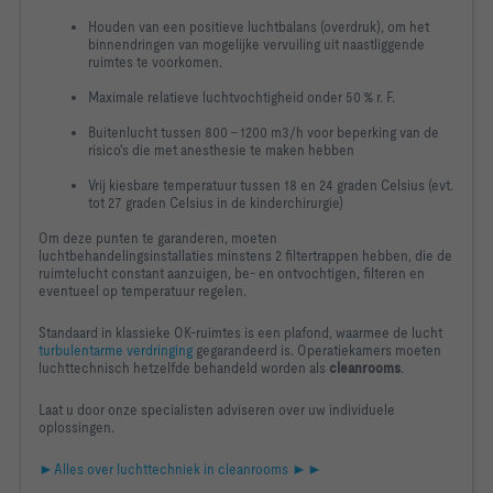
Houden van een positieve luchtbalans (overdruk), om het
binnendringen van mogelijke vervuiling uit naastliggende
ruimtes te voorkomen.
Maximale relatieve luchtvochtigheid onder 50 % r. F.
Buitenlucht tussen 800 - 1200 m3/h voor beperking van de
risico's die met anesthesie te maken hebben
Vrij kiesbare temperatuur tussen 18 en 24 graden Celsius (evt.
tot 27 graden Celsius in de kinderchirurgie)
Om deze punten te garanderen, moeten
luchtbehandelingsinstallaties minstens 2 filtertrappen hebben, die de
ruimtelucht constant aanzuigen, be- en ontvochtigen, filteren en
eventueel op temperatuur regelen.
Standaard in klassieke OK-ruimtes is een plafond, waarmee de lucht
turbulentarme verdringing
gegarandeerd is
. Operatiekamers moeten
luchttechnisch hetzelfde behandeld worden als
cleanrooms
.
Laat u door onze specialisten adviseren over uw individuele
oplossingen.
►Alles over luchttechniek in cleanrooms ►►