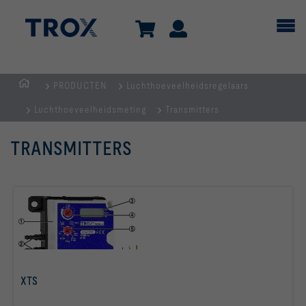
PRODUCTEN
Luchthoeveelheidsregelaars
Homepage
Luchthoeveelheidsmeting
Transmitters
TRANSMITTERS
XTS
Lees meer