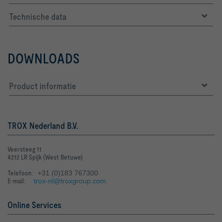
Technische data
DOWNLOADS
Product informatie
TROX Nederland B.V.
Veersteeg 11
4212 LR Spijk (West Betuwe)
Telefoon
: +31 (0)183 767300
E-mail
:
trox-nl@troxgroup.com
Online Services