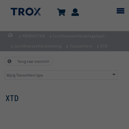
PRODUCTEN
Luchthoeveelheidsregelaars
Homepage
Luchthoeveelheidsmeting
Transmitters
XTD
Terug naar overzicht
Wijzig Transmitters type
XTD